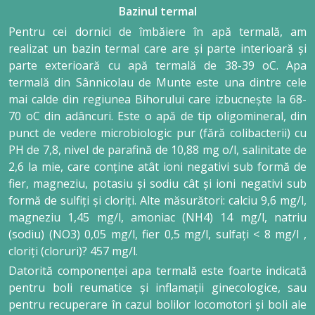
Bazinul termal
Pentru cei dornici de îmbăiere în apă termală, am
realizat un bazin termal care are și parte interioară și
parte exterioară cu apă termală de 38-39 oC. Apa
termală din Sânnicolau de Munte este una dintre cele
mai calde din regiunea Bihorului care izbucnește la 68-
70 oC din adâncuri. Este o apă de tip oligomineral, din
punct de vedere microbiologic pur (fără colibacterii) cu
PH de 7,8, nivel de parafină de 10,88 mg o/l, salinitate de
2,6 la mie, care conține atât ioni negativi sub formă de
fier, magneziu, potasiu și sodiu cât și ioni negativi sub
formă de sulfiți și cloriți. Alte măsurători: calciu 9,6 mg/l,
magneziu 1,45 mg/l, amoniac (NH4) 14 mg/l, natriu
(sodiu) (NO3) 0,05 mg/l, fier 0,5 mg/l, sulfați < 8 mg/l ,
cloriți (cloruri)? 457 mg/l.
Datorită componenței apa termală este foarte indicată
pentru boli reumatice și inflamații ginecologice, sau
pentru recuperare în cazul bolilor locomotori și boli ale