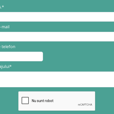
.
-mail
 telefon
jului