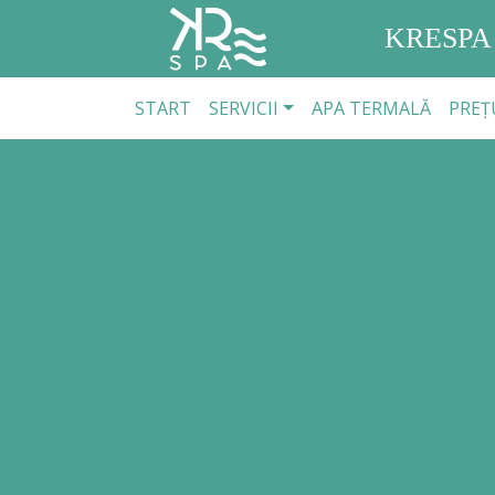
KRESPA
START
SERVICII
APA TERMALĂ
PREȚ