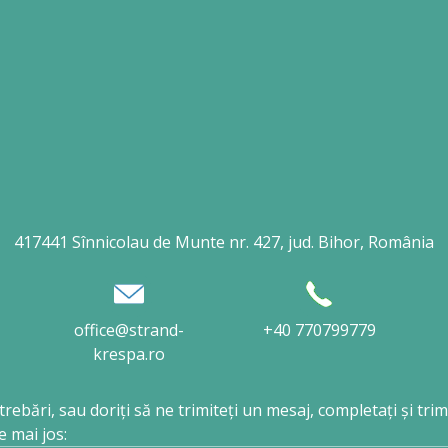
417441 Sînnicolau de Munte nr. 427, jud. Bihor, România
office@strand-
+40 770799779
krespa.ro
trebări, sau doriți să ne trimiteți un mesaj, completați și trim
 mai jos: