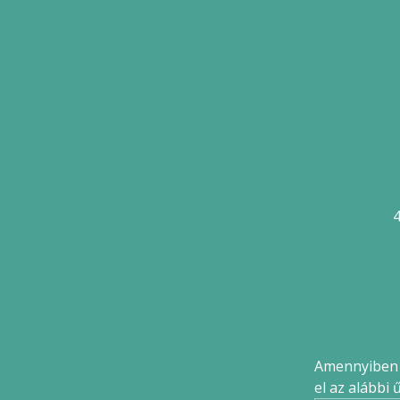
4
Amennyiben k
el az alábbi 