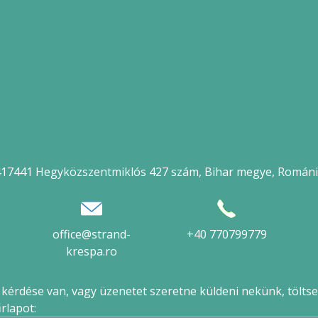
17441 Hegyközszentmiklós 427 szám, Bihar megye, Román
office@strand-
+40 770799779
krespa.ro
érdése van, vagy üzenetet szeretne küldeni nekünk, töltse 
űrlapot: