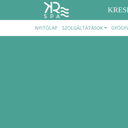
KRES
NYITÓLAP
SZOLGÁLTATÁSOK
GYÓGYV