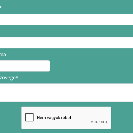
áma
szövege